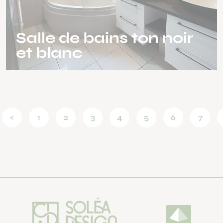
Salle de bains ton noir
et blanc
<
1
2
3
4
5
6
7