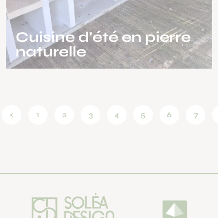
Cuisine d'été en pierre
naturelle
<
1
2
3
4
5
6
7